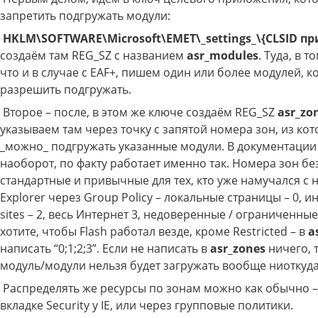
запретить подгружать модули:
HKLM\SOFTWARE\Microsoft\EMET\_settings_\{CLSID п
создаём там REG_SZ с названием
asr_modules
. Туда, в т
что и в случае с EAF+, пишем один или более модулей, 
разрешить подгружать.
Второе – после, в этом же ключе создаём REG_SZ
asr_zo
указываем там через точку с запятой номера зон, из кот
_можно_ подгружать указанные модули. В документации
наоборот, по факту работает именно так. Номера зон б
стандартные и привычные для тех, кто уже намучался с н
Explorer через Group Policy – локальные страницы – 0, ин
sites – 2, весь Интернет 3, недоверенные / ограниченные –
хотите, чтобы Flash работал везде, кроме Restricted – в
a
написать “0;1;2;3”. Если не написать в
asr_zones
ничего, 
модуль/модули нельзя будет загружать вообще ниоткуда
Распределять же ресурсы по зонам можно как обычно –
вкладке Security у IE, или через групповые политики.