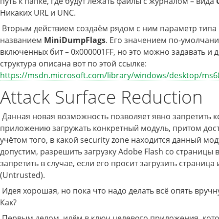
путь к папке, где будут лежать файлы с журналом – вида
Никаких URL и UNC.
Вторым действием создаём рядом с ним параметр типа
названием
MiniDumpFlags
. Его значением по-умолчани
включенных бит – 0x000001FF, но это можно задавать и 
структура описана вот по этой ссылке:
https://msdn.microsoft.com/library/windows/desktop/ms68
Attack Surface Reduction
Данная новая возможность позволяет явно запретить 
приложению загружать конкретный модуль, притом дост
учётом того, в какой security zone находится данный мод
допустим, разрешить загрузку Adobe Flash со страницы в 
запретить в случае, если его просит загрузить страница и
(Untrusted).
Идея хорошая, но пока что надо делать всё опять вручн
Как?
Первым делом, идём в ключ целевого приложения, кот