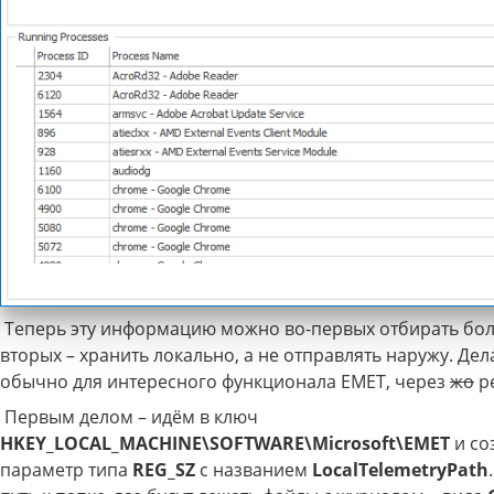
Теперь эту информацию можно во-первых отбирать боле
вторых – хранить локально, а не отправлять наружу. Дела
обычно для интересного функционала EMET, через
жо
ре
Первым делом – идём в ключ
HKEY_LOCAL_MACHINE\SOFTWARE\Microsoft\EMET
и со
параметр типа
REG_SZ
с названием
LocalTelemetryPath