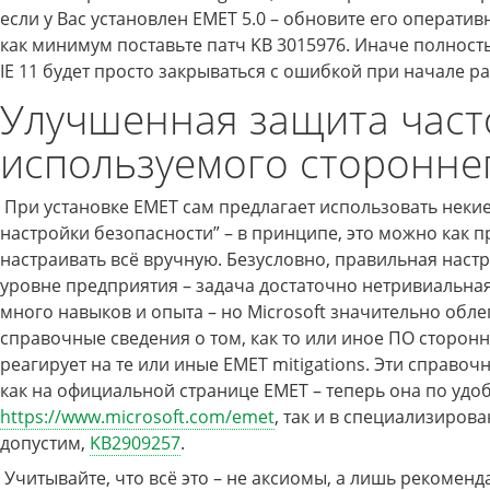
если у Вас установлен EMET 5.0 – обновите его оперативн
как минимум поставьте патч KB 3015976. Иначе полнос
IE 11 будет просто закрываться с ошибкой при начале р
Улучшенная защита част
используемого сторонне
При установке EMET сам предлагает использовать неки
настройки безопасности” – в принципе, это можно как п
настраивать всё вручную. Безусловно, правильная наст
уровне предприятия – задача достаточно нетривиальна
много навыков и опыта – но Microsoft значительно обле
справочные сведения о том, как то или иное ПО сторон
реагирует на те или иные EMET mitigations. Эти справоч
как на официальной странице EMET – теперь она по удо
https://www.microsoft.com/emet
, так и в специализирова
допустим,
KB2909257
.
Учитывайте, что всё это – не аксиомы, а лишь рекоменд