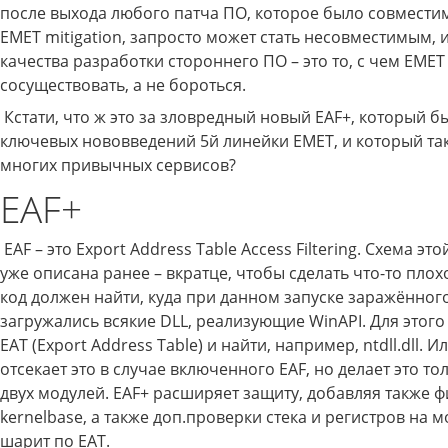
после выхода любого патча ПО, которое было совмест
EMET mitigation, запросто может стать несовместимым, 
качества разработки стороннего ПО – это то, с чем EME
сосуществовать, а не бороться.
Кстати, что ж это за зловредный новый EAF+, который б
ключевых нововведений 5й линейки EMET, и который та
многих привычных сервисов?
EAF+
EAF – это Export Address Table Access Filtering. Схема э
уже описана ранее – вкратце, чтобы сделать что-то пло
код должен найти, куда при данном запуске заражённо
загружались всякие DLL, реализующие WinAPI. Для этог
EAT (Export Address Table) и найти, например, ntdll.dll. Ил
отсекает это в случае включенного EAF, но делает это то
двух модулей. EAF+ расширяет защиту, добавляя также 
kernelbase, а также доп.проверки стека и регистров на м
шарит по EAT.