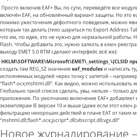
Просто включив EAF+ Вы, по сути, переведёте все модул
включён EAF, на обновлённый вариант защиты. Но это ещ
помимо ужесточения дефолтного поведения, можно явно
которым так делать (тихо шариться по Export Address Tab
что им, по идее, это не нужно для нормальной работы.
Flash. Чтобы добавить это, нужно залезть в ключ реестра
выходу EMET 5.0 RTM сделают интерфейс всё же):
HKLM\SOFTWARE\Microsoft\EMET\_settings_\{CLSID п
создать там REG_SZ значение
eaf_modules
и написать ту
исполняемых модулей через точку с запятой – например
“flash*.ocx;mshtml.dll”. Как видно, можно использовать w
Глобально такой список сделать, увы, нельзя – только д
приложения. По умолчанию включение EAF+ добавляет 
экземплярам IE версии 10 и выше (даже если этот ключ р
фильтрацию нехороших действий в плане EAT от таких м
“mshtml.dll;flash*.ocx;jscript*.dll;vbscript.dll;vgx.dll”
Новое журналирование –