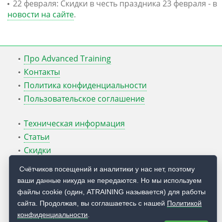
22 февраля: Скидки в честь праздника 23 февраля - в
новости на сайте
.
Про Advanced Training
Контакты
Политика конфиденциальности
Пользовательское соглашение
Техническая информация
Статьи
Скидки
ATcmd для Windows Server
Счётчиков посещений и аналитики у нас нет, поэтому
ваши данные никуда не передаются. Но мы используем
Блог Руслана Карманова
файлы cookie (один, ATRAINING называется) для работы
сайта. Продолжая, вы соглашаетесь с нашей
Политикой
© 2009 — 2026
Учебный центр
Advanced Training
конфиденциальности
.