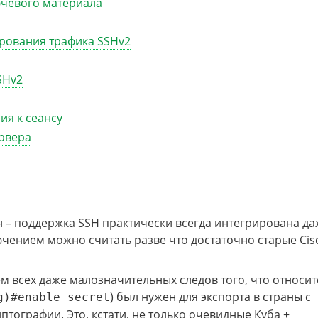
ючевого материала
рования трафика SSHv2
SHv2
ия к сеансу
ервера
н – поддержка SSH практически всегда интегрирована да
чением можно считать разве что достаточно старые Cis
м всех даже малозначительных следов того, что относит
) был нужен для экспорта в страны с
g)#enable secret
птографии. Это, кстати, не только очевидные Куба +