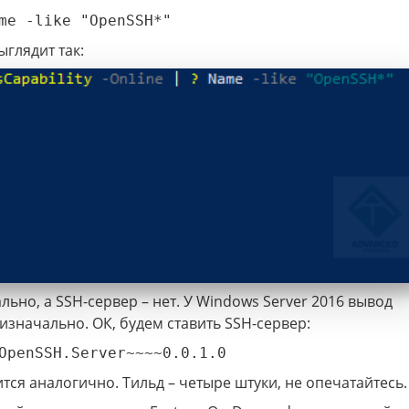
me -like "OpenSSH*"
ыглядит так:
льно, а SSH-сервер – нет. У Windows Server 2016 вывод
 изначально. ОК, будем ставить SSH-сервер:
OpenSSH.Server~~~~0.0.1.0
вится аналогично. Тильд – четыре штуки, не опечатайтесь.