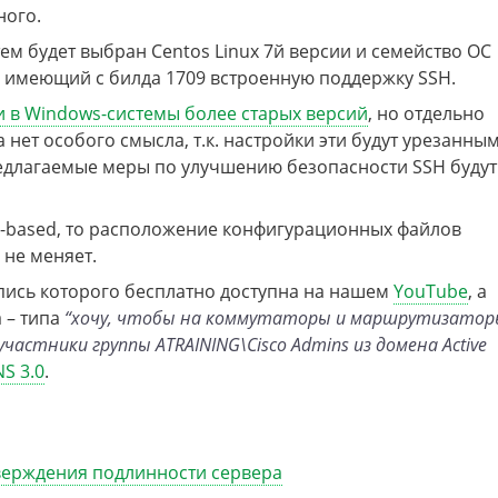
ного.
ем будет выбран Centos Linux 7й версии и семейство ОС
16, имеющий с билда 1709 встроенную поддержку SSH.
и в Windows-системы более старых версий
, но отдельно
 нет особого смысла, т.к. настройки эти будут урезанны
едлагаемые меры по улучшению безопасности SSH будут
had-based, то расположение конфигурационных файлов
не меняет.
 запись которого бесплатно доступна на нашем
YouTube
, а
 – типа
“хочу, чтобы на коммутаторы и маршрутизатор
астники группы ATRAINING\Cisco Admins из домена Active
NS 3.0
.
верждения подлинности сервера