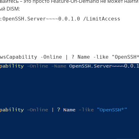
ивайтесь – это просто Feature-On-Demand не может найти
ый DISM:
:OpenSSH.Server~~~~0.0.1.0 /LimitAccess
wsCapability -Online | ? Name -like "OpenSSH