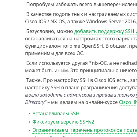
Попробуем избежать всего вышеперечислен
В качестве подопытных и настраиваемых сист
Cisco IOS / NX-OS, а также Windows Server 20
Безусловно, можно
добавить поддержку SSH 
останавливаться на настройках этого варианта
функционалом того же OpenSSH. В общем, пр
применимы для всех ОС.
Если используется другая *nix-ОС, а не red
может быть иным. Это принципиально ничего 
Также, Про настройку SSH в Cisco IOS есть ,
настройку SSH в плане разграничения доступа
могли заходить с админскими правами только уч
Directory”
– мы делаем на онлайн-курсе
Cisco II
Устанавливаем SSH
Фиксируем версию SSHv2
Ограничиваем перечень протоколов подт