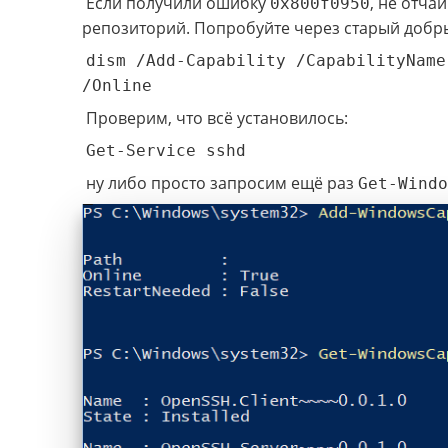
Если получили ошибку
, не отча
0x800f0950
репозиторий. Попробуйте через старый добр
dism /Add-Capability /CapabilityName
/Online
Проверим, что всё установилось:
Get-Service sshd
ну либо просто запросим ещё раз
Get-Windo