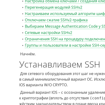
Настройка обмена ключами / создания кл
Перегенерация модулей SSHv2
Настраиваем используемый алгоритм шиф
Отключаем сжатие SSHv2-трафика
Выбираем Message Authentication Code у S
Сетевые настройки SSHv2
Ограничения SSH на процедуру подключен
Группы и пользователи в настройке SSH-с
Начнём.
Устанавливаем SSH
Для сетевого оборудования этот шаг не нуже
в самый минималистичный вариант ОС. Исклю
IOS варианта W/O CRYPTO.
Данный вариант IOS – с осознанным удаление
к криптографии (вплоть до отсутствия
(confi
жёстким законодательством в плане ввоза кри