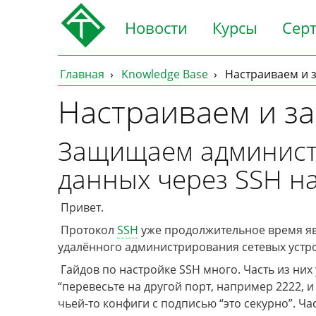
Новости
Курсы
Сер
Главная
Knowledge Base
Настраиваем и
Настраиваем и з
Защищаем админист
данных через SSH н
Привет.
Протокол
SSH
уже продолжительное время яв
удалённого администрирования сетевых устрой
Гайдов по настройке SSH много. Часть из них
“перевесьте на другой порт, например 2222, и
чьей-то конфиги с подписью “это секурно”. Ч