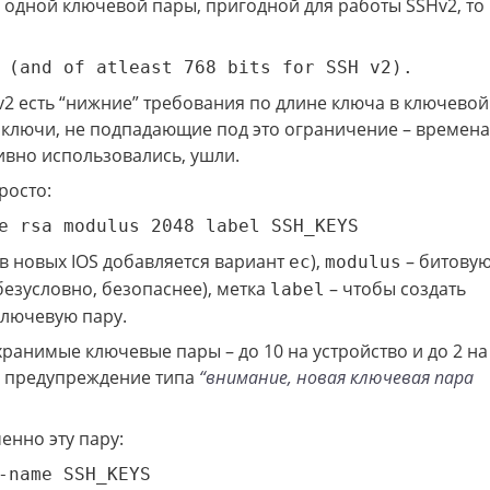
 одной ключевой пары, пригодной для работы SSHv2, то
 (and of atleast 768 bits for SSH v2).
Hv2 есть “нижние” требования по длине ключа в ключевой
ь ключи, не подпадающие под это ограничение – времена
ивно использовались, ушли.
росто:
e rsa modulus 2048 label SSH_KEYS
(в новых IOS добавляется вариант
),
– битову
ec
modulus
 безусловно, безопаснее), метка
– чтобы создать
label
ключевую пару.
 хранимые ключевые пары – до 10 на устройство и до 2 на
о предупреждение типа
“внимание, новая ключевая пара
енно эту пару:
-name SSH_KEYS