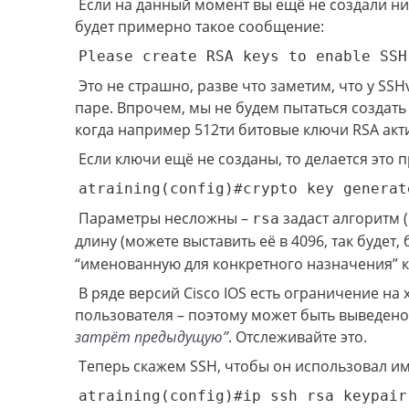
Если на данный момент вы ещё не создали ни
будет примерно такое сообщение:
Please create RSA keys to enable SSH
Это не страшно, разве что заметим, что у SS
паре. Впрочем, мы не будем пытаться создат
когда например 512ти битовые ключи RSA акт
Если ключи ещё не созданы, то делается это п
atraining(config)#crypto key generat
Параметры несложны –
задаст алгоритм 
rsa
длину (можете выставить её в 4096, так будет,
“именованную для конкретного назначения” 
В ряде версий Cisco IOS есть ограничение на
пользователя – поэтому может быть выведен
затрёт предыдущую”
. Отслеживайте это.
Теперь скажем SSH, чтобы он использовал им
atraining(config)#ip ssh rsa keypair