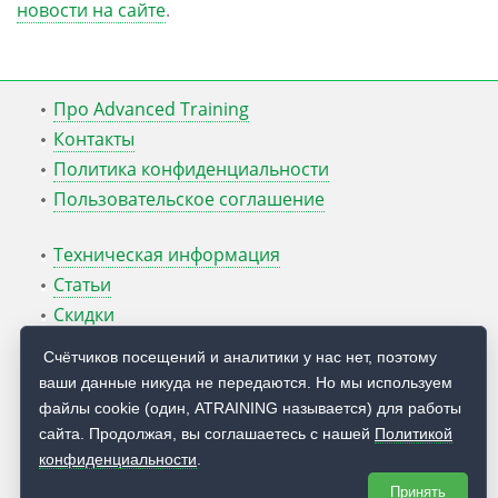
новости на сайте
.
Про Advanced Training
Контакты
Политика конфиденциальности
Пользовательское соглашение
Техническая информация
Статьи
Скидки
ATcmd для Windows Server
Счётчиков посещений и аналитики у нас нет, поэтому
ваши данные никуда не передаются. Но мы используем
Блог Руслана Карманова
файлы cookie (один, ATRAINING называется) для работы
сайта. Продолжая, вы соглашаетесь с нашей
Политикой
© 2009 — 2026
Учебный центр
Advanced Training
конфиденциальности
.
Принять