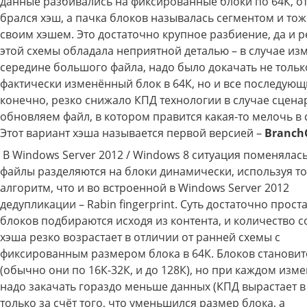
данные разбивались на фиксированные блоки по 64К, о
брался хэш, а пачка блоков называлась сегментом и то
своим хэшем. Это достаточно крупное разбиение, да и 
этой схемы обладала неприятной деталью – в случае из
середине большого файла, надо было докачать не тольк
фактически изменённый блок в 64К, но и все последующи
конечно, резко снижало КПД технологии в случае сцена
обновляем файл, в котором правится какая-то мелочь в 
Этот вариант хэша называется первой версией –
Branch
В Windows Server 2012 / Windows 8 ситуация поменялась
файлы разделяются на блоки динамически, используя то
алгоритм, что и во встроенной в Windows Server 2012
дедупликации – Rabin fingerprint. Суть достаточно прост
блоков подбираются исходя из контента, и количество 
хэша резко возрастает в отличии от ранней схемы с
фиксированным размером блока в 64К. Блоков станови
(обычно они по 16К-32К, и до 128К), но при каждом изм
надо закачать гораздо меньше данных (КПД вырастает в 
только за счёт того, что уменьшился размер блока, а