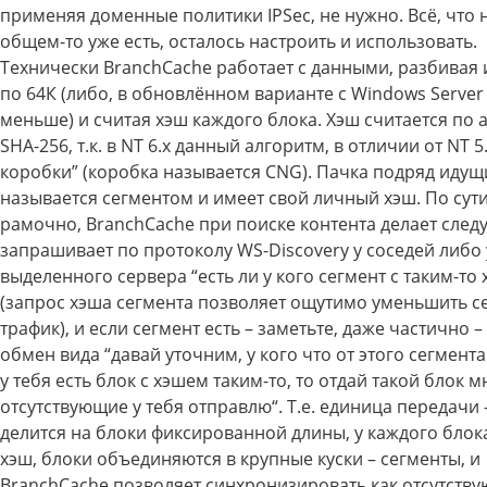
применяя доменные политики IPSec, не нужно. Всё, что 
общем-то уже есть, осталось настроить и использовать.
Технически BranchCache работает с данными, разбивая 
по 64К (либо, в обновлённом варианте с Windows Server 
меньше) и считая хэш каждого блока. Хэш считается по 
SHA-256, т.к. в NT 6.x данный алгоритм, в отличии от NT 5.
коробки” (коробка называется CNG). Пачка подряд идущ
называется сегментом и имеет свой личный хэш. По сути
рамочно, BranchCache при поиске контента делает след
запрашивает по протоколу WS-Discovery у соседей либо 
выделенного сервера “есть ли у кого сегмент с таким-то
(запрос хэша сегмента позволяет ощутимо уменьшить с
трафик), и если сегмент есть – заметьте, даже частично –
обмен вида “давай уточним, у кого что от этого сегмента 
у тебя есть блок с хэшем таким-то, то отдай такой блок мн
отсутствующие у тебя отправлю“. Т.е. единица передачи 
делится на блоки фиксированной длины, у каждого блок
хэш, блоки объединяются в крупные куски – сегменты, и
BranchCache позволяет синхронизировать как отсутств