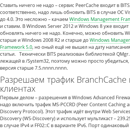
Ставить ничего не надо – сервис PeerCache входит в BITS
соответственно, надо лишь обновить BITS в случае ОС Vis
до 4.0. Это несложно – качаем
Windows Management Fram
и ставим. В Windows Server 2012 и Windows 8 уже входит B
обновлять ничего не надо. Конечно, можно обновить W
старше и Windows 2008 R2 и старше до
Windows Manage
Framework 5.0
, но оный ещё не вышел на дату написания
статьи. Технически BITS реализован библиотекой QMgr.d
лежащей в /System32, поэтому можно просто убедиться, 
версия старше 7.5.nnnn.nnnn.
Разрешаем трафик BranchCache 
клиентах
Первым делом – разрешения в Windows Advanced Firewal
надо включить трафик MS-PCCRD (Peer Content Caching an
Discovery Protocol). Этот трафик идёт внутри Web Service
Discovery (WS-Discovery) и использует мультикаст – 239.2
в случае IPv4 и FF02::C в варианте IPv6. Порт одинаковый