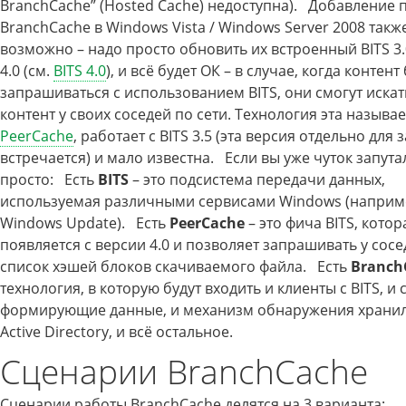
BranchCache” (Hosted Cache) недоступна). Добавление
BranchCache в Windows Vista / Windows Server 2008 такж
возможно – надо просто обновить их встроенный BITS 3.
4.0 (см.
BITS 4.0
), и всё будет ОК – в случае, когда контент
запрашиваться с использованием BITS, они смогут искат
контент у своих соседей по сети. Технология эта называе
PeerCache
, работает с BITS 3.5 (эта версия отдельно для 
встречается) и мало известна. Если вы уже чуток запутал
просто: Есть
BITS
– это подсистема передачи данных,
используемая различными сервисами Windows (наприм
Windows Update). Есть
PeerCache
– это фича BITS, котор
появляется с версии 4.0 и позволяет запрашивать у сосе
список хэшей блоков скачиваемого файла. Есть
Branch
технология, в которую будут входить и клиенты с BITS, и 
формирующие данные, и механизм обнаружения храни
Active Directory, и всё остальное.
Сценарии BranchCache
Сценарии работы BranchCache делятся на 3 варианта: