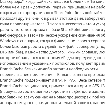
без сервера”, когда файл скачивается более чем 1м кли
более чем 1 раз – допустим, первый пришедший на рабо
открывает с корпоративного SharePoint большой файл, а
приходят другие, они, открывая этот же файл, заберут е
кэша первооткрывателя. Плюсов множество – это и уско
работы, того же портала на базе SharePoint или любого 
веб-ресурса, и автоматическое ускорение скачивания 
Windows в сценарии, когда в филиале нет своего сервер
более быстрая работа с удалённым файл-сервером (с п
DFS или без), и множество другого. Иными словами, лю
которое обращается к штатному API для передачи данны
использованием указанных протоколов, получает преи
BranchCache без каких-либо затрат и необходимости
переписывания приложения. В плане сетевых протоко
BranchCache поддерживает и IPv4, и IPv6. Весь сетевой 
BranchCache защищается, применяется алгоритм AES-12
(наилучшее соотношение скорости к надёжности защиты
вдобавок ко всему сейчас на новых процессорах Intel ус
аппаратном уровне, т.е. дополнительной защиты, напри