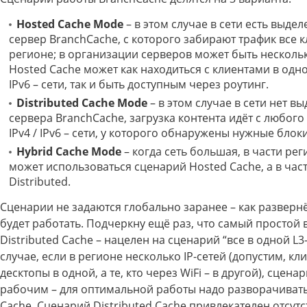
Hosted Cache Mode
– в этом случае в сети есть выде
сервер BranchCache, с которого забирают трафик все к
регионе; в организации серверов может быть нескольк
Hosted Cache может как находиться с клиентами в одной
IPv6 – сети, так и быть доступным через роутинг.
Distributed Cache Mode
– в этом случае в сети нет в
сервера BranchCache, загрузка контента идёт с любого
IPv4 / IPv6 – сети, у которого обнаружены нужные блок
Hybrid Cache Mode
– когда сеть большая, в части ре
может использоваться сценарий Hosted Cache, а в част
Distributed.
Сценарии не задаются глобально заранее – как развернёт
будет работать. Подчеркну ещё раз, что самый простой 
Distributed Cache – нацелен на сценарий “все в одной L3-
случае, если в регионе несколько IP-сетей (допустим, кл
десктопы в одной, а те, кто через WiFi – в другой), сцена
рабочим – для оптимальной работы надо разворачиват
Cache. Сценарий Distributed Cache привлекателен отсут