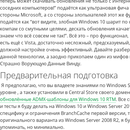
теперь может скачивать обновления не только с Интерне
соседних компьютеров!” подаётся как ультрановая фича
стороны Microsoft, а со стороны злопыхателей этот же 
подаётся как “вот видите, злобная Windows 10 шарит по
компам со смутными целями, дескать обновления качает
знаем что всё совсем не так!”. Всё это – про функционал
есть ещё с Vista, достаточно несложный, предсказуемый,
должной настройке очень эффективный. Давайте разбер
данной технологии, а заодно прикопаем один из мифов
Страшно Ворующую Данные Винду.
Предварительная подготовка
Я предполагаю, что вы владеете знаниями по Windows S
уровне , а также установили в Central Store своего доме
обновлённые ADMX-шаблоны для Windows 10 RTM
. Все
и тесты я буду делать на Windows 10 и Windows Server 20
специфику и ограничения BranchCache первой версии, т.
оригинального варианта из Windows Server 2008 R2, я б
упоминать, но минимально.