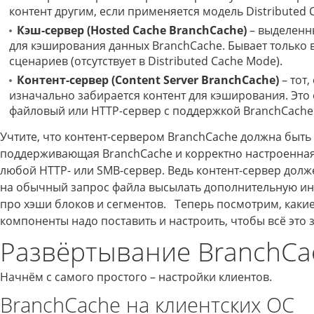
контент другим, если применяется модель Distributed 
Кэш-сервер (Hosted Cache BranchCache)
– выделенн
для кэширования данных BranchCache. Бывает только в
сценариев (отсутствует в Distributed Cache Mode).
Контент-сервер (Content Server BranchCache)
– тот,
изначально забирается контент для кэширования. Эт
файловый или HTTP-сервер с поддержкой BranchCache
Учтите, что контент-сервером BranchCache должна быть 
поддерживающая BranchCache и корректно настроенная 
любой HTTP- или SMB-сервер. Ведь контент-сервер долже
на обычный запрос файла высылать дополнительную 
про хэши блоков и сегментов. Теперь посмотрим, каки
компоненты надо поставить и настроить, чтобы всё это 
Развёртывание BranchCa
Начнём с самого простого – настройки клиентов.
BranchCache на клиентских ОС