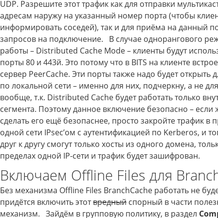
UDP. Разрешите этот трафик как для отправки мультикас
адресам наружу на указанный номер порта (чтобы клиен
информировать соседей), так и для приёма на данный п
запросов на подключение. В случае однорангового ре
работы – Distributed Cache Mode – клиенты будут исполь
порты 80 и 443й. Это потому что в BITS на клиенте встро
сервер PeerCache. Эти порты также надо будет открыть 
по локальной сети – именно для них, подчеркну, а не для
вообще, т.к. Distributed Cache будет работать только вну
сегмента. Поэтому данное включение безопасно – если 
сделать его ещё безопаснее, просто закройте трафик в 
одной сети IPsec’ом с аутентификацией по Kerberos, и то
друг к другу смогут только хосты из одного домена, толь
пределах одной IP-сети и трафик будет зашифрован.
Включаем Offline Files для Bran
Без механизма Offline Files BranchCache работать не буд
придётся включить этот
вредный
спорный в части полез
механизм. Зайдём в групповую политику, в раздел
Com