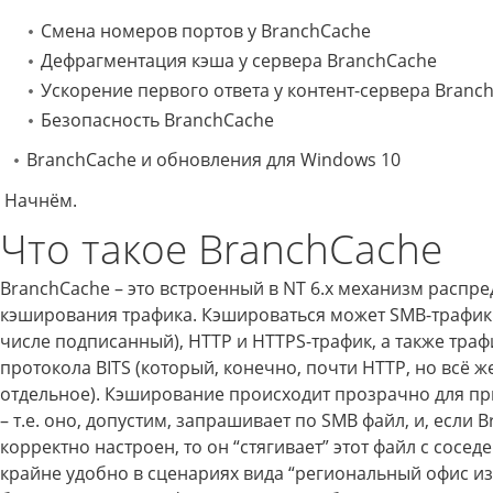
Смена номеров портов у BranchCache
Дефрагментация кэша у сервера BranchCache
Ускорение первого ответа у контент-сервера Branc
Безопасность BranchCache
BranchCache и обновления для Windows 10
Начнём.
Что такое BranchCache
BranchCache – это встроенный в NT 6.x механизм распр
кэширования трафика. Кэшироваться может SMB-трафик 
числе подписанный), HTTP и HTTPS-трафик, а также траф
протокола BITS (который, конечно, почти HTTP, но всё же
отдельное). Кэширование происходит прозрачно для п
– т.е. оно, допустим, запрашивает по SMB файл, и, если 
корректно настроен, то он “стягивает” этот файл с соседе
крайне удобно в сценариях вида “региональный офис из