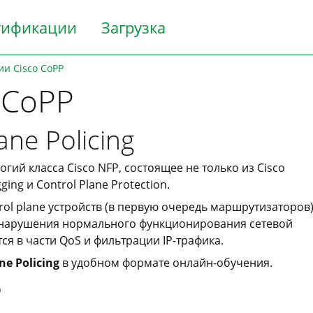
тификации
Загрузка
ии Cisco CoPP
 CoPP
ane Policing
логий класса Cisco NFP, состоящее не только из Cisco
gging и Control Plane Protection.
trol plane устройств (в первую очередь маршрутизаторов
 и нарушения нормального функционирования сетевой
я в части QoS и фильтрации IP-трафика.
ne Policing
в удобном формате онлайн-обучения.
P