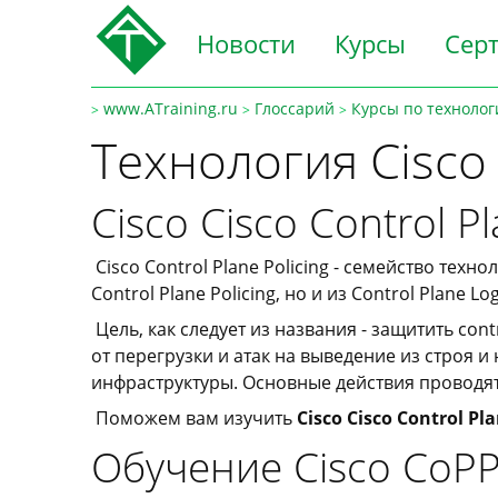
Новости
Курсы
Сер
www.ATraining.ru
Глоссарий
Курсы по технолог
>
>
>
Технология Cisco
Cisco Cisco Control Pl
Cisco Control Plane Policing - семейство техно
Control Plane Policing, но и из Control Plane Lo
Цель, как следует из названия - защитить con
от перегрузки и атак на выведение из строя
инфраструктуры. Основные действия проводятс
Поможем вам изучить
Cisco Cisco Control Pla
Обучение Cisco CoP