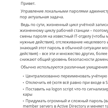
Привет.
Управление локальными паролями администр
пор актуальная задача.
Ведь по сути, жизненный цикл учётной запис
жизненному циклу рабочей станции – поэтому
смены пароля на известный IT-отделу (чтобы
нужные действия), отслеживание нецелевого и
знающий этот пароль в обычной ситуации мо
действия) – все эти и множество других, бол
снижают общий уровень безопасности домен
Обычно используются различные ухищрения и
Централизованно переименовать учётную 
Отключить её (хотя всё равно при входе в 
Поставить на logon script что-то сигнали
кары
Придумать огромный и сложный пароль (вар
member servers в Active Directory и меняет