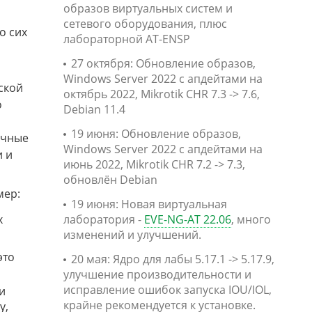
образов виртуальных систем и
сетевого оборудования, плюс
о сих
лабораторной AT-ENSP
27 октября: Обновление образов,
Windows Server 2022 с апдейтами на
ской
октябрь 2022, Mikrotik CHR 7.3 -> 7.6,
о
Debian 11.4
19 июня: Обновление образов,
ичные
Windows Server 2022 с апдейтами на
и и
июнь 2022, Mikrotik CHR 7.2 -> 7.3,
обновлён Debian
мер:
19 июня: Новая виртуальная
х
лаборатория -
EVE-NG-AT 22.06
, много
изменений и улучшений.
это
20 мая: Ядро для лабы 5.17.1 -> 5.17.9,
улучшение производительности и
исправление ошибок запуска IOU/IOL,
и
крайне рекомендуется к установке.
у,