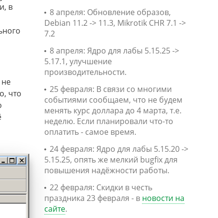
и, в
8 апреля: Обновление образов,
Debian 11.2 -> 11.3, Mikrotik CHR 7.1 ->
ьного
7.2
8 апреля: Ядро для лабы 5.15.25 ->
5.17.1, улучшение
производительности.
 не
25 февраля: В связи со многими
о, что
событиями сообщаем, что не будем
о
менять курс доллара до 4 марта, т.е.
ё
неделю. Если планировали что-то
оплатить - самое время.
24 февраля: Ядро для лабы 5.15.20 ->
5.15.25, опять же мелкий bugfix для
повышения надёжности работы.
22 февраля: Скидки в честь
праздника 23 февраля - в
новости на
сайте
.