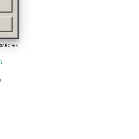
вместе с
S
.
е
и