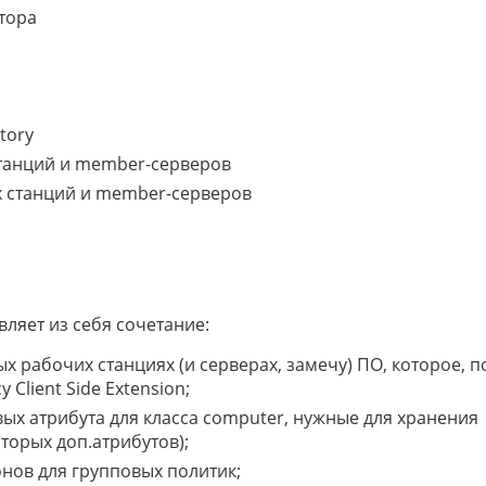
тора
tory
станций и member-серверов
х станций и member-серверов
вляет из себя сочетание:
 рабочих станциях (и серверах, замечу) ПО, которое, по
Client Side Extension;
вых атрибута для класса computer, нужные для хранения
торых доп.атрибутов);
ов для групповых политик;