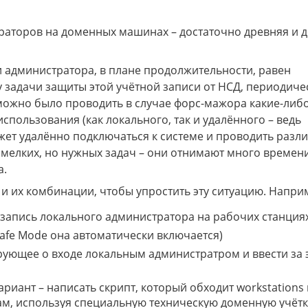
аторов на доменных машинах – достаточно древняя и д
и администратора, в плане продолжительности, равен
 задачи защиты этой учётной записи от НСД, периодиче
 можно было проводить в случае форс-мажора какие-либ
спользования (как локального, так и удалённого – ведь
жет удалённо подключаться к системе и проводить разл
ее мелких, но нужных задач – они отнимают много времен
а.
 их комбинации, чтобы упростить эту ситуацию. Напри
запись локального администратора на рабочих станция
Safe Mode она автоматически включается)
зирующее о входе локальным администратром и ввести за 
иант – написать скрипт, который обходит workstations 
 там, используя специальную техническую доменную учётк