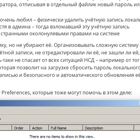
ратора, отписывая в отдельный файлик новый пароль ил
 очень любил – физически удалить учётную запись локал
тя в админа – тогда взломавший эту учётную запись
д странными околонулевыми правами на системе
ку, но не убирают её. Организовывать сложную систему
тной записи, не отредактировали ли её, не зашли ли ей,
ь-таки не спасает от всех ситуаций НСД – например от тог
оторая позволит на загрузке сбросить пароль локальног
записью и безопасного и автоматического обновления е
y Preferences, которые тоже могут помочь в этом деле: