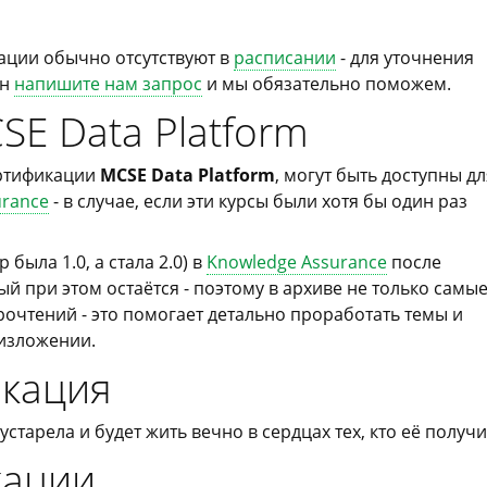
ации обычно отсутствуют в
расписании
- для уточнения
ен
напишите нам запрос
и мы обязательно поможем.
SE Data Platform
ертификации
MCSE Data Platform
, могут быть доступны дл
urance
- в случае, если эти курсы были хотя бы один раз
была 1.0, а стала 2.0) в
Knowledge Assurance
после
й при этом остаётся - поэтому в архиве не только самы
рочтений - это помогает детально проработать темы и
 изложении.
икация
устарела и будет жить вечно в сердцах тех, кто её получи
кации