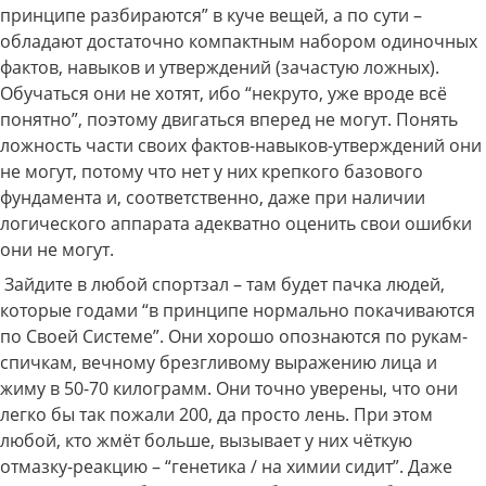
принципе разбираются” в куче вещей, а по сути –
обладают достаточно компактным набором одиночных
фактов, навыков и утверждений (зачастую ложных).
Обучаться они не хотят, ибо “некруто, уже вроде всё
понятно”, поэтому двигаться вперед не могут. Понять
ложность части своих фактов-навыков-утверждений они
не могут, потому что нет у них крепкого базового
фундамента и, соответственно, даже при наличии
логического аппарата адекватно оценить свои ошибки
они не могут.
Зайдите в любой спортзал – там будет пачка людей,
которые годами “в принципе нормально покачиваются
по Своей Системе”. Они хорошо опознаются по рукам-
спичкам, вечному брезгливому выражению лица и
жиму в 50-70 килограмм. Они точно уверены, что они
легко бы так пожали 200, да просто лень. При этом
любой, кто жмёт больше, вызывает у них чёткую
отмазку-реакцию – “генетика / на химии сидит”. Даже