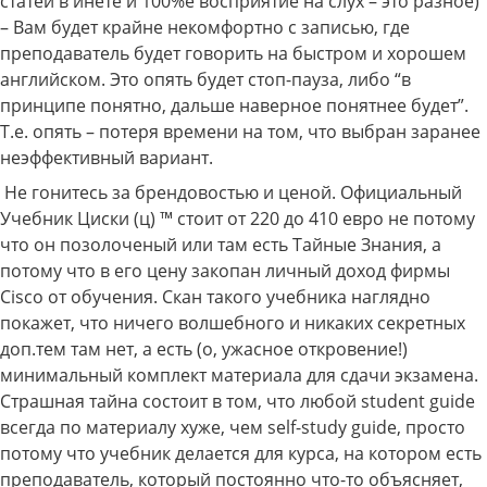
статей в инете и 100%е восприятие на слух – это разное)
– Вам будет крайне некомфортно с записью, где
преподаватель будет говорить на быстром и хорошем
английском. Это опять будет стоп-пауза, либо “в
принципе понятно, дальше наверное понятнее будет”.
Т.е. опять – потеря времени на том, что выбран заранее
неэффективный вариант.
Не гонитесь за брендовостью и ценой. Официальный
Учебник Циски (ц) ™ стоит от 220 до 410 евро не потому
что он позолоченый или там есть Тайные Знания, а
потому что в его цену закопан личный доход фирмы
Cisco от обучения. Скан такого учебника наглядно
покажет, что ничего волшебного и никаких секретных
доп.тем там нет, а есть (о, ужасное откровение!)
минимальный комплект материала для сдачи экзамена.
Страшная тайна состоит в том, что любой student guide
всегда по материалу хуже, чем self-study guide, просто
потому что учебник делается для курса, на котором есть
преподаватель, который постоянно что-то объясняет,