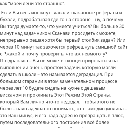
как “моей лени это страшно”.
Если Вы весь институт сдавали скачанные рефераты и
бухали, подрабатывая где-то на стороне – ну, а почему
Вы тогда думаете-то, что умеете учиться? Вы больше 30
минут над задачником Сканави просидеть сможете,
непрерывно решая хотя бы первый столбик задач? Или
через 10 минут так захочется рефрешнуть смишной сайт
с Ржакой и почту проверить, что аж невмоготу?
Поздравляю – Вы не можете сконцентрироваться на
выполнении очень простой задачи, которую могли
сделать в школе – это называется деградация. При
большом старании в этом замечательном процессе
через лет 10 будете сидеть на кухне с дешевым
вискачом и проклинать Этот Режим Этой Страны,
который Вам лично что-то недодал. Чтобы этого не
было – надо адекватно понимать, что самодисциплина –
это Ваш минус, и его надо адресно превращать в плюс,
путём последовательного построения всё более