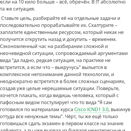
если на 10 кило больше – всё, обречён. В IT абсолютно
та же ситуация.
Ставьте цель, разбирайте её на отдельные задачи и
последовательно прорабатывайте их. Схалтурите –
заплатите единственным ресурсом, который никак не
получится открутить назад и докупить – временем.
Сэкономленный час на разбирании сложной и
неочевидной ситуации, сопровождаемый аргументами
вида “да ладно, редкая ситуация, на практике не
встретится, а если что – выкручусь” выльется в
комплексное непонимание данной технологии, и
неоднократно встретится в более сложных сценариях,
создав уже целые нерешаемые ситуации. Поверьте,
хочется плакать, когда видишь человека, который с
пафосным видом постулирует что-то вида “Я сам
готовился по материалам курса
Cisco ICND1 3.0
, выкинув
оттуда все ненужные темы”. Чёрт, ты же ещё только
готовишься сдать экзамен в первом классе на знание
алфавита, а ты уже вырвал из букваря неинтересные и