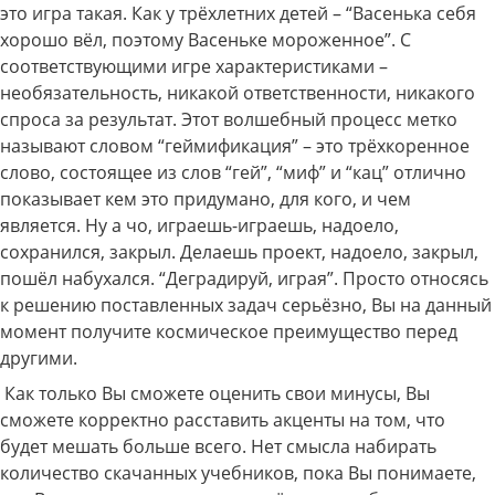
это игра такая. Как у трёхлетних детей – “Васенька себя
хорошо вёл, поэтому Васеньке мороженное”. С
соответствующими игре характеристиками –
необязательность, никакой ответственности, никакого
спроса за результат. Этот волшебный процесс метко
называют словом “геймификация” – это трёхкоренное
слово, состоящее из слов “гей”, “миф” и “кац” отлично
показывает кем это придумано, для кого, и чем
является. Ну а чо, играешь-играешь, надоело,
сохранился, закрыл. Делаешь проект, надоело, закрыл,
пошёл набухался. “Деградируй, играя”. Просто относясь
к решению поставленных задач серьёзно, Вы на данный
момент получите космическое преимущество перед
другими.
Как только Вы сможете оценить свои минусы, Вы
сможете корректно расставить акценты на том, что
будет мешать больше всего. Нет смысла набирать
количество скачанных учебников, пока Вы понимаете,