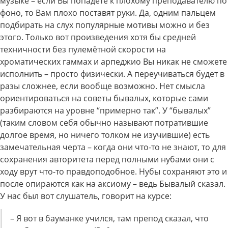
музыке – если Вы попадёте к плохому преподавателю по
фоно, то Вам плохо поставят руки. Да, одним пальцем
подбирать на слух популярные мотивы можно и без
этого. Только вот произведения хотя бы средней
техничности без пулемётной скорости на
хроматических гаммах и арпеджио Вы никак не сможете
исполнить – просто физически. А переучиваться будет в
разы сложнее, если вообще возможно. Нет смысла
ориентироваться на советы бывалых, которые сами
разбираются на уровне “примерно так”. У “бывалых”
(таким словом себя обычно называют потратившие
долгое время, но ничего толком не изучившие) есть
замечательная черта – когда они что-то не знают, то для
сохранения авторитета перед полными нубами они с
ходу врут что-то правдоподобное. Нубы сохраняют это и
после опираются как на аксиому – ведь Бывалый сказал.
У нас был вот слушатель, говорит на курсе:
– Я вот в бауманке учился, там препод сказал, что