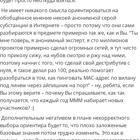
будет просто неоткуда взяться.
Не имеет никакого смысла ориентироваться на
обобщённое мнение некоей анонимной серой
субстанции в Интернете – просто потому что они сами
разбираются в предмете примерно так же, как и Вы. “Ты
мне поверь, я анонимный эксперт, я сто миллионов
проектов примерно сделал огромных сетей, я тут чисто
по приколу сижу, на нубов смотрю и ржу над ними,
поэтому начни с того, что сделай свой дистрибутив с
нуля, я такое делал раз 100, реально помогает
разобраться в том, как пинговать MAC-адрес по вилану
под линем через айпишник на порт” – ну, ребята, если
Вы этому верите – почему Вы спрашиваете, как так
получается, что каждый год МММ набирает новых
участников? :)
Дополнительным негативом в плане некорректного
выбора ориентира будет то, что плохо заложенные
базовые знания потом трудно изменить. Это как в