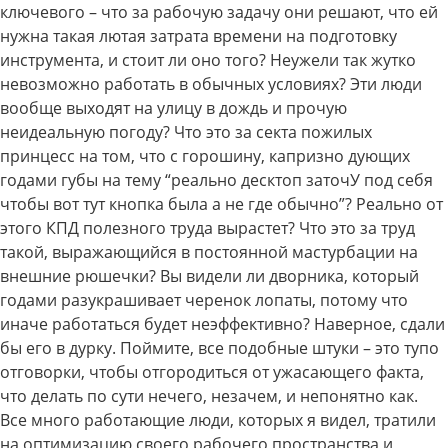
ключевого – что за рабочую задачу они решают, что ей
нужна такая лютая затрата времени на подготовку
инструмента, и стоит ли оно того? Неужели так жутко
невозможно работать в обычных условиях? Эти люди
вообще выходят на улицу в дождь и прочую
неидеальную погоду? Что это за секта пожилых
принцесс на том, что с горошину, капризно дующих
годами губы на тему “реально десктоп заточУ под себя
чтобы вот тут кнопка была а не где обычно”? Реально от
этого КПД полезного труда вырастет? Что это за труд
такой, выражающийся в постоянной мастурбации на
внешние рюшечки? Вы видели ли дворника, который
годами разукрашивает черенок лопаты, потому что
иначе работаться будет неэффективно? Наверное, сдали
бы его в дурку. Поймите, все подобные штуки – это тупо
отговорки, чтобы отгородиться от ужасающего факта,
что делать по сути нечего, незачем, и непонятно как.
Все много работающие люди, которых я видел, тратили
на оптимизацию своего рабочего пространства и