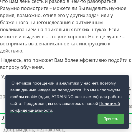
что Вам лень сесть и разово в чём-то разобраться.
Разумно посмотрите – можете ли Вы выделить нужное
время, возможно, отняв его у других задач или у
блаженного ничегонеделания с ритмичным
покликиванием на прикольных всяких штуках. Если
можете и выделите – это уже хорошо. Но ещё лучше –
воспринять вышенаписанное как инструкцию к
действию.
Надеюсь, это поможет Вам более эффективно подойти к
вопросу обучения.
Удач!
Счётчиков посещений и аналитики у нас нет, поэтому
Автор:
Ruslan V. Karmanov
(
rk@atraining.ru
)
,
ваши данные никуда не передаются. Но мы используем
Учебный центр Advanced Training
2020-02-09T22:33:00+08:00
файлы cookie (один, ATRAINING называется) для работы
сайта. Продолжая, вы соглашаетесь с нашей
Политикой
Дата последнего редактирования текста:
2020-02-09T22:33:00+08:00
конфиденциальности
.
Личный кабинет
Принять
Добрый день, незнакомец.