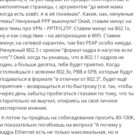
непонятные страницы, с аргументом “да меня мама
когда есть зовёт, я ж её понимаю”. Какие, нах, ненужные
темы? Ненужный PPP выкинули? Окей, ставим минус на
все темы про VPN – PPTP/L2TP. Ставим минус на 802.1x,
ну и как следствие – на авторизацию в WiFi. Ставим
минус на сетевой карантин, там без PEAP особо никуда.
Ненужный 802.3 с криком “формат кадра я нагуглю если
что”? Окей, когда ты узнаешь, что в 802.11 кадров не
один, а больше десятка, тебе будет приятно. Когда
столкнёшься с всякими 802.3x, PBB и SPB, которые будут
подаваться в формате “в отличии от 802.3”, будет ещё
приятнее – возвращаться и по-быстрому (т.е. так, чтобы
через день забыть) пробегаться глазами по тому, что ты
старательно не выучил, опираясь на своё личное
экспертное мнение.
А потом ты придёшь на собеседование просить 80-100К,
и показательно погибнешь на вопросе “А почему у
кадра Ethernet есть не только максимальная, но и