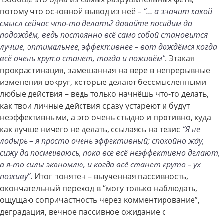
потому что основной вывод из неё –
“… а значит какой
смысл сейчас что-то делать? давайте посидим да
подождём, ведь постоянно всё само собой становится
лучше, оптимальнее, эффективнее – вот дождёмся когда
всё очень круто станет, тогда и поживём”
. Этакая
прокрастинация, замешанная на вере в непрерывные
изменения вокруг, которые делают бессмысленными
любые действия – ведь только начнёшь что-то делать,
как твои личные действия сразу устареют и будут
неэффективными, а это очень стыдно и противно, куда
как лучше ничего не делать, ссылаясь на тезис
“Я не
лодырь – я просто очень эффективный; спокойно жду,
сижу да посмеиваюсь, пока все всё неэффективно делают,
а я-то силы экономлю, и когда всё станет круто – ух
поживу”
. Итог понятен – выученная пассивность,
окончательный переход в “могу только наблюдать,
ощущаю сопричастность через комментирование”,
деградация, вечное пассивное ожидание с