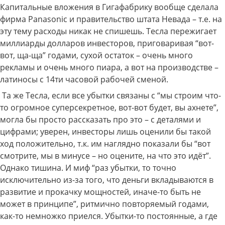
Капитальные вложения в Гигафабрику вообще сделала
фирма Panasonic и правительство штата Невада – т.е. на
эту тему расходы никак не спишешь. Тесла пережигает
миллиарды долларов инвесторов, приговаривая “вот-
вот, ща-ща” годами, сухой остаток – очень много
рекламы и очень много пиара, а вот на производстве –
латиносы с 14ти часовой рабочей сменой.
Та же Тесла, если все убытки связаны с “мы строим что-
то огромное суперсекретное, вот-вот будет, вы ахнете”,
могла бы просто рассказать про это – с деталями и
цифрами; уверен, инвесторы лишь оценили бы такой
ход положительно, т.к. им наглядно показали бы “вот
смотрите, мы в минусе – но оцените, на что это идёт”.
Однако тишина. И миф “раз убытки, то точно
исключительно из-за того, что деньги вкладываются в
развитие и прокачку мощностей, иначе-то быть не
может в принципе”, ритмично повторяемый годами,
как-то немножко приелся. Убытки-то постоянные, а где