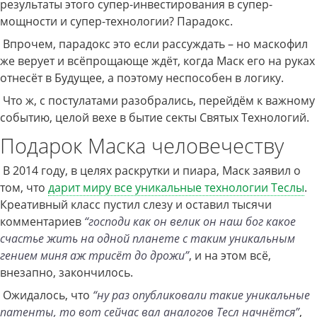
результаты этого супер-инвестирования в супер-
мощности и супер-технологии? Парадокс.
Впрочем, парадокс это если рассуждать – но маскофил
же верует и всёпрощающе ждёт, когда Маск его на руках
отнесёт в Будущее, а поэтому неспособен в логику.
Что ж, с постулатами разобрались, перейдём к важному
событию, целой вехе в бытие секты Святых Технологий.
Подарок Маска человечеству
В 2014 году, в целях раскрутки и пиара, Маск заявил о
том, что
дарит миру все уникальные технологии Теслы
.
Креативный класс пустил слезу и оставил тысячи
комментариев
“господи как он велик он наш бог какое
счастье жить на одной планете с таким уникальным
гением миня аж трисёт до дрожи”
, и на этом всё,
внезапно, закончилось.
Ожидалось, что
“ну раз опубликовали такие уникальные
патенты, то вот сейчас вал аналогов Тесл начнётся”
,