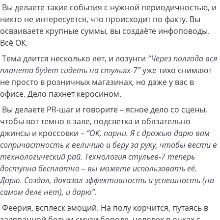
Вы делаете такие события с нужной периодичностью, и
никто не интересуется, что происходит по факту. Вы
осваиваете крупные суммы, вы создаёте инфоповоды.
Всё ОК.
Тема длится несколько лет, и лозунги
“Через полгода вся
планета будет сидеть на стульях-7”
уже тихо снимают
не просто в розничных магазинах, но даже у вас в
офисе. Дело пахнет керосином.
Вы делаете PR-шаг и говорите – ясное дело со сцены,
чтобы вот темно в зале, подсветка и обязательно
джинсы и кроссовки –
“ОК, парни. Я с дрожью дарю вам
сопричастность к величию и беру за руку, чтобы вести в
технологический рай. Технология стульев-7 теперь
доступна бесплатно – вы можете использовать её.
Дарю. Создал, доказал эффективность и успешность (на
самом деле нет), и дарю”
.
Феерия, всплеск эмоций. На полу корчится, путаясь в
заляпанной белым смузи бороде, человек в очках с