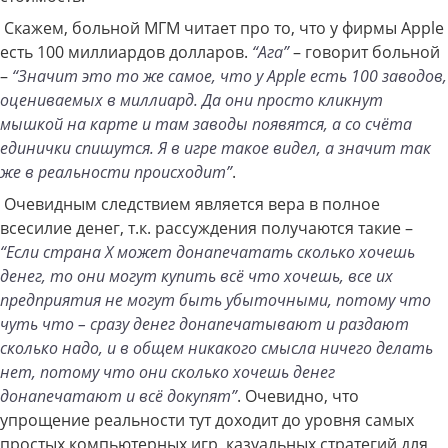
Скажем, больной МГМ читает про то, что у фирмы Apple
есть 100 миллиардов долларов.
“Ага”
– говорит больной
–
“Значит это то же самое, что у Apple есть 100 заводов,
оцениваемых в миллиард. Да они просто кликнут
мышкой на карте и там заводы появятся, а со счёта
единички спишутся. Я в игре такое видел, а значит так
же в реальности происходит”
.
Очевидным следствием является вера в полное
всесилие денег, т.к. рассуждения получаются такие –
“Если страна Х может донапечатать сколько хочешь
денег, то они могут купить всё что хочешь, все их
предприятия не могут быть убыточными, потому что
чуть что – сразу денег донапечатывают и раздают
сколько надо, и в общем никакого смысла ничего делать
нет, потому что они сколько хочешь денег
донапечатают и всё докупят”
. Очевидно, что
упрощение реальности тут доходит до уровня самых
простых компьютерных игр, казуальных стратегий для