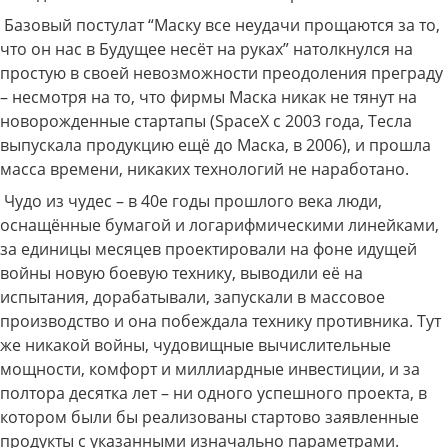
Базовый постулат “Маску все неудачи прощаются за то,
что он нас в Будущее несёт на руках” натолкнулся на
простую в своей невозможности преодоления преграду
– несмотря на то, что фирмы Маска никак не тянут на
новорожденные стартапы (SpaceX с 2003 года, Тесла
выпускала продукцию ещё до Маска, в 2006), и прошла
масса времени, никаких технологий не наработано.
Чудо из чудес – в 40е годы прошлого века люди,
оснащённые бумагой и логарифмическими линейками,
за единицы месяцев проектировали на фоне идущей
войны новую боевую технику, выводили её на
испытания, дорабатывали, запускали в массовое
производство и она побеждала технику противника. Тут
же никакой войны, чудовищные вычислительные
мощности, комфорт и миллиардные инвестиции, и за
полтора десятка лет – ни одного успешного проекта, в
котором были бы реализованы стартово заявленные
продукты с указанными изначально параметрами.