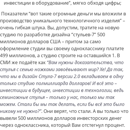
инвестиции в оборудование”, мягко обходя цифры;
Показатели “вот такие огромные деньги мы вложили в
производство уникального технологичного изделия” –
очень гибкая штука. Вы, допустим, тратите на новую
студию по разработке дизайна “стульев-7” 500
миллионов долларов США – притом за само
оформление студии вы своему однокласснику платите
499 миллионов, а студию строите на оставшийся 1. В
СМИ же подаёте как
“Вам нужны доказательства, что
стулья с семью ножками завоёвывают мир? Хе! Да так,
что мы в дизайн Стула-7 версии 2.0 вкладываем в одну
только студию полмиллиарда долларов! И всё это –
инвестиции в будущее, инвестиции в технологии, ведь
семиножные стулья – только у нас, только мы так
можем. Стали бы мы так делать, если бы всё это было
никому не нужно?”
. Они верят, что стали. А вы только что
вывели 500 миллионов долларов инвесторских денег
через одноклассника, который Вам отстегнул процент.