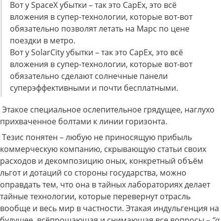
Вот у SpaceX убытки – так это CapEx, это всё
вложения в супер-технологии, которые вот-вот
обязательно позволят летать на Марс по цене
поездки в метро.
Вот у SolarCity убытки – так это CapEx, это всё
вложения в супер-технологии, которые вот-вот
обязательно сделают солнечные панели
суперэффективными и почти бесплатными.
Этакое специальное ослепительное грядущее, наглухо
прихваченное болтами к линии горизонта.
Тезис понятен – любую не приносящую прибыль
коммерческую компанию, скрывающую статьи своих
расходов и декомпозицию оных, конкретный объём
льгот и дотаций со стороны государства, можно
оправдать тем, что она в тайных лабораториях делает
тайные технологии, которые перевернут отрасль
вообще и весь мир в частности. Этакая индульгенция на
будущее, всёпрощающая и снимающая все вопросы –
“а