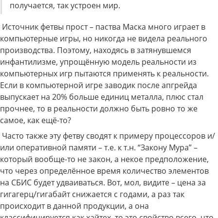
получается, так устроен мир.
Источник фетвы прост – паства Маска много играет в
компьютерные игры, но никогда не видела реального
производства. Поэтому, находясь в затянувшемся
инфантилизме, упрощённую модель реальности из
компьютерных игр пытаются применять к реальности.
Если в компьютерной игре заводик после апгрейда
выпускает на 20% больше единиц металла, плюс стал
прочнее, то в реальности должно быть ровно то же
самое, как ещё-то?
Часто также эту фетву сводят к примеру процессоров и/
или оперативной памяти – т.е. к т.н. “Закону Мура” –
который вообще-то не закон, а некое предположение,
что через определённое время количество элементов
на СБИС будет удваиваться. Вот, мол, видите – цена за
гигагерц/гигабайт снижается с годами, а раз так
происходит в данной продукции, а она
классифицируется как хайтех, то это свойство всего, что