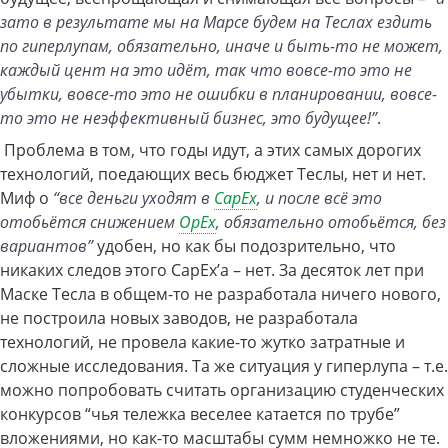
зато в результате мы на Марсе будем на Теслах ездить
по гиперлупам, обязательно, иначе и быть-то не может,
каждый цент на это идёт, так что вовсе-то это не
убытки, вовсе-то это не ошибки в планировании, вовсе-
то это не неэффективный бизнес, это будущее!”
.
Проблема в том, что годы идут, а этих самых дорогих
технологий, поедающих весь бюджет Теслы, нет и нет.
Миф о
“все деньги уходят в
CapEx
, и после всё это
отобьётся снижением
OpEx
, обязательно отобьётся, без
вариантов”
удобен, но как бы подозрительно, что
никаких следов этого CapEx’а – нет. За десяток лет при
Маске Тесла в общем-то не разработала ничего нового,
не построила новых заводов, не разработала
технологий, не провела какие-то жутко затратные и
сложные исследования. Та же ситуация у гиперлупа – т.е.
можно попробовать считать организацию студенческих
конкурсов “чья тележка веселее катается по трубе”
вложениями, но как-то масштабы сумм немножко не те.