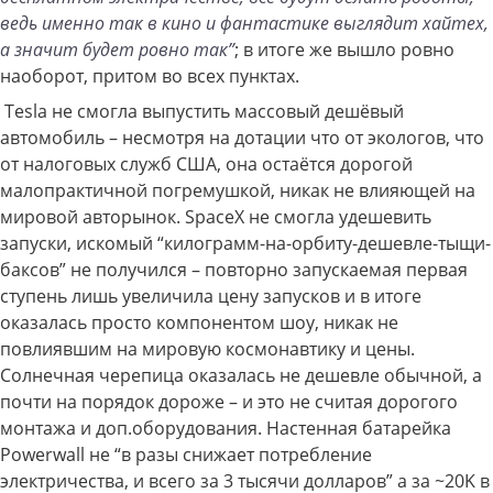
ведь именно так в кино и фантастике выглядит хайтех,
а значит будет ровно так”
; в итоге же вышло ровно
наоборот, притом во всех пунктах.
Tesla не смогла выпустить массовый дешёвый
автомобиль – несмотря на дотации что от экологов, что
от налоговых служб США, она остаётся дорогой
малопрактичной погремушкой, никак не влияющей на
мировой авторынок. SpaceX не смогла удешевить
запуски, искомый “килограмм-на-орбиту-дешевле-тыщи-
баксов” не получился – повторно запускаемая первая
ступень лишь увеличила цену запусков и в итоге
оказалась просто компонентом шоу, никак не
повлиявшим на мировую космонавтику и цены.
Солнечная черепица оказалась не дешевле обычной, а
почти на порядок дороже – и это не считая дорогого
монтажа и доп.оборудования. Настенная батарейка
Powerwall не “в разы снижает потребление
электричества, и всего за 3 тысячи долларов” а за ~20K в