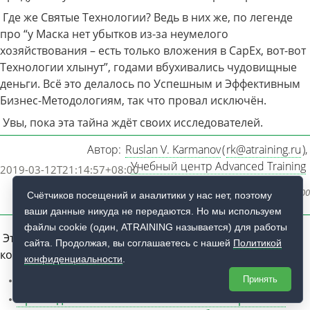
Где же Святые Технологии? Ведь в них же, по легенде
про “у Маска нет убытков из-за неумелого
хозяйствования – есть только вложения в CapEx, вот-вот
Технологии хлынут”, годами вбухивались чудовищные
деньги. Всё это делалось по Успешным и Эффективным
Бизнес-Методологиям, так что провал исключён.
Увы, пока эта тайна ждёт своих исследователей.
Автор:
Ruslan V. Karmanov
(
rk@atraining.ru
)
,
Учебный центр Advanced Training
2019-03-12T21:14:57+08:00
Дата последнего редактирования текста:
2019-03-12T21:14:57+08:00
Счётчиков посещений и аналитики у нас нет, поэтому
ваши данные никуда не передаются. Но мы используем
файлы cookie (один, ATRAINING называется) для работы
Это - статья из мини-цикла "Прикладная Маскология", в
сайта. Продолжая, вы соглашаетесь с нашей
Политикой
котором есть и другие:
конфиденциальности
.
Прикладная маскология – Метро и санитары
Принять
Прикладная маскология – Спасение Австралии от