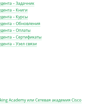
удента – Задачник
удента – Книги
удента – Курсы
тудента – Обновления
удента – Оплаты
удента – Сертификаты
удента – Узел связи
king Academy или Сетевая академия Cisco