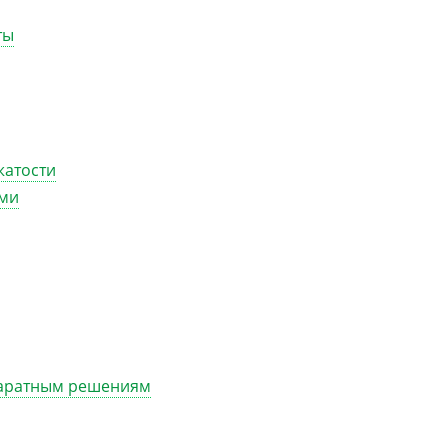
ты
жатости
ами
паратным решениям