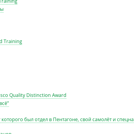
raining
ты
 Training
co Quality Distinction Award
всё”
 которого был отдел в Пентагоне, свой самолёт и спецна