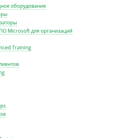
дное оборудование
оры
изаторы
ПО Microsoft для организаций
ced Training
лиентов
ng
Ops
ise