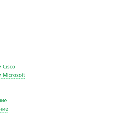
 Cisco
 Microsoft
ние
ние