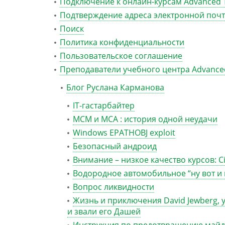
Подключение к онлайн-курсам Advanced T
Подтверждение адреса электронной поч
Поиск
Политика конфиденциальности
Пользовательское соглашение
Преподаватели учебного центра Advanced
Блог Руслана Карманова
IT-гастарбайтер
MCM и MCA : история одной неудачи
Windows EPATHOBJ exploit
Безопасный андроид
Внимание – низкое качество курсов: Cis
Водородное автомобильное “ну вот и 
Вопрос ликвидности
Жизнь и приключения David Jewberg, у
и звали его Дашей