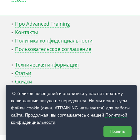
Про Advanced Training
Контакты
Политика конфиденциальности
Пользовательское соглашение
Техническая информация
Статьи
Скидки
ATcmd для Windows Server
Счётчиков посещений и аналитики у нас нет, поэтому
ваши данные никуда не передаются. Но мы используем
Блог Руслана Карманова
файлы cookie (один, ATRAINING называется) для работы
сайта. Продолжая, вы соглашаетесь с нашей
Политикой
© 2009 — 2026
Учебный центр
Advanced Training
конфиденциальности
.
Принять