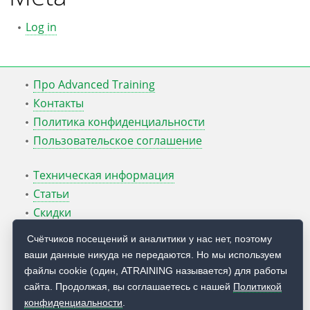
Log in
Про Advanced Training
Контакты
Политика конфиденциальности
Пользовательское соглашение
Техническая информация
Статьи
Скидки
ATcmd для Windows Server
Счётчиков посещений и аналитики у нас нет, поэтому
ваши данные никуда не передаются. Но мы используем
Блог Руслана Карманова
файлы cookie (один, ATRAINING называется) для работы
сайта. Продолжая, вы соглашаетесь с нашей
Политикой
© 2009 — 2026
Учебный центр
Advanced Training
конфиденциальности
.