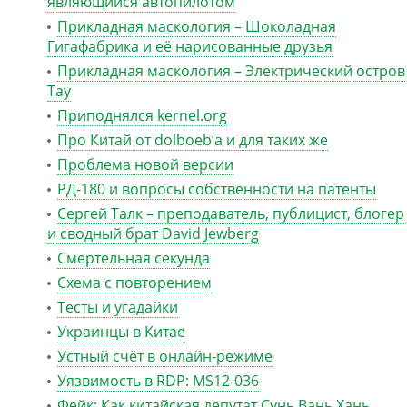
являющийся автопилотом
Прикладная маскология – Шоколадная
Гигафабрика и её нарисованные друзья
Прикладная маскология – Электрический остров
Тау
Приподнялся kernel.org
Про Китай от dolboeb’а и для таких же
Проблема новой версии
РД-180 и вопросы собственности на патенты
Сергей Талк – преподаватель, публицист, блогер
и сводный брат David Jewberg
Смертельная секунда
Схема с повторением
Тесты и угадайки
Украинцы в Китае
Устный счёт в онлайн-режиме
Уязвимость в RDP: MS12-036
Фейк: Как китайская депутат Сунь Вань Хань