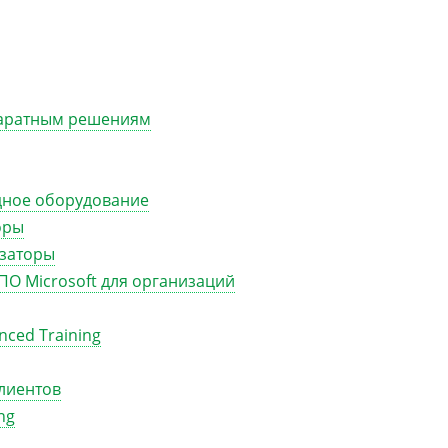
паратным решениям
дное оборудование
оры
изаторы
ПО Microsoft для организаций
ced Training
лиентов
ng