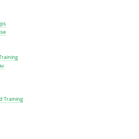
Ops
ise
raining
ты
 Training