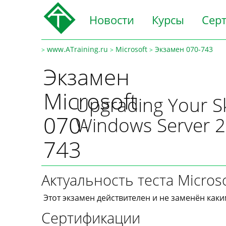
Новости
Курсы
Сер
www.ATraining.ru
Microsoft
Экзамен 070-743
>
>
>
Экзамен
Microsoft
Upgrading Your Sk
070-
Windows Server 
743
Актуальность теста Micros
Этот экзамен действителен и не заменён как
Сертификации