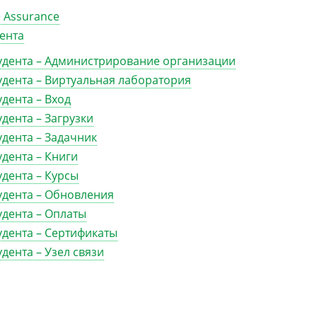
 Assurance
дента
тудента – Администрирование организации
тудента – Виртуальная лаборатория
удента – Вход
удента – Загрузки
удента – Задачник
удента – Книги
удента – Курсы
тудента – Обновления
удента – Оплаты
удента – Сертификаты
удента – Узел связи