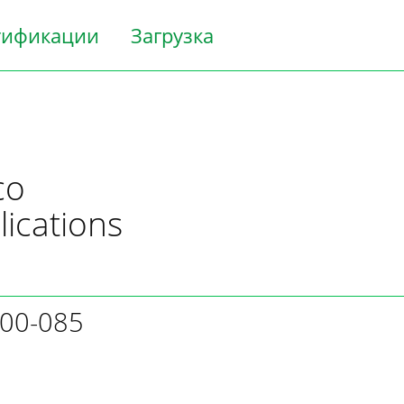
тификации
Загрузка
co
lications
300-085