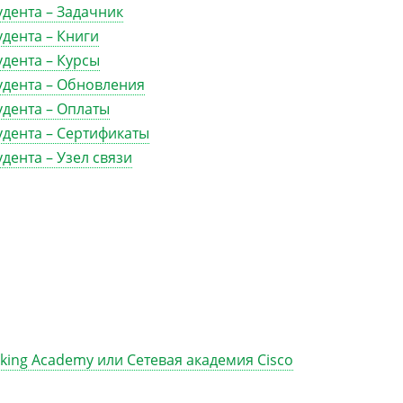
удента – Задачник
удента – Книги
удента – Курсы
тудента – Обновления
удента – Оплаты
удента – Сертификаты
удента – Узел связи
king Academy или Сетевая академия Cisco