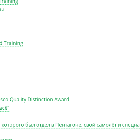
raining
ты
 Training
co Quality Distinction Award
всё”
 которого был отдел в Пентагоне, свой самолёт и спецна