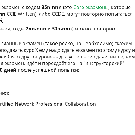
 экзамен с кодом
35n-nnn
(это
Core-экзамены
, которые
nn
CCIE:Written), либо CCDE, могут повторно попытаться
й
;
вней, коды
2nn-nnn
и
30n-nnn
) можно повторно
 сданный экзамен (такое редко, но необходимо; скажем
еподавать курс X ему надо сдать экзамен по этому курсу 
лей Cisco другой уровень для успешной сдачи, выше, чем
ал экзамен, идёт и пересдаёт его на "инструкторский"
80 дней
после успешной попытки;
ния:
rtified Network Professional Collaboration