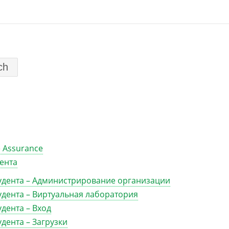
 Assurance
дента
тудента – Администрирование организации
тудента – Виртуальная лаборатория
удента – Вход
удента – Загрузки