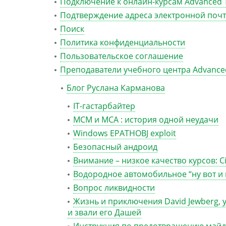
Подключение к онлайн-курсам Advanced T
Подтверждение адреса электронной поч
Поиск
Политика конфиденциальности
Пользовательское соглашение
Преподаватели учебного центра Advanced
Блог Руслана Карманова
IT-гастарбайтер
MCM и MCA : история одной неудачи
Windows EPATHOBJ exploit
Безопасный андроид
Внимание – низкое качество курсов: Cis
Водородное автомобильное “ну вот и 
Вопрос ликвидности
Жизнь и приключения David Jewberg, у
и звали его Дашей