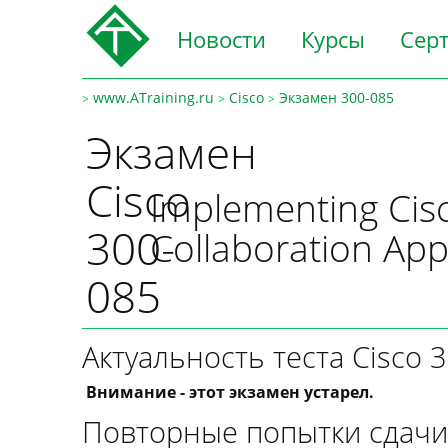
Новости
Курсы
Сер
www.ATraining.ru
Cisco
Экзамен 300-085
>
>
>
Экзамен
Cisco
Implementing Cis
300-
Collaboration App
085
Актуальность теста Cisco 
Внимание - этот экзамен устарел.
Повторные попытки сдачи