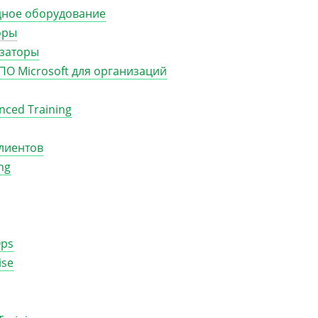
дное оборудование
оры
изаторы
ПО Microsoft для организаций
ced Training
лиентов
ng
Ops
ise