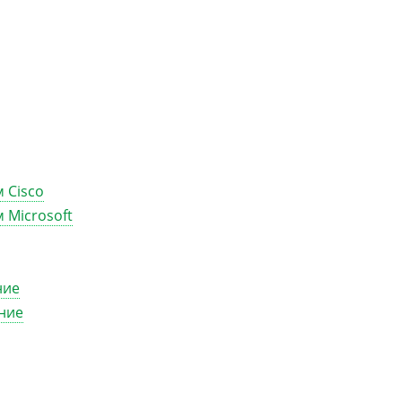
 Cisco
 Microsoft
ние
ние