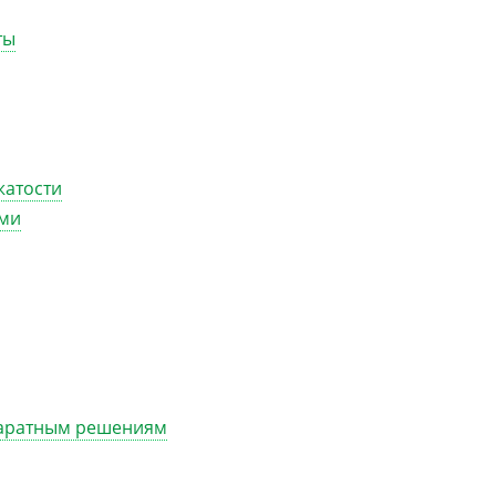
ты
жатости
ами
паратным решениям