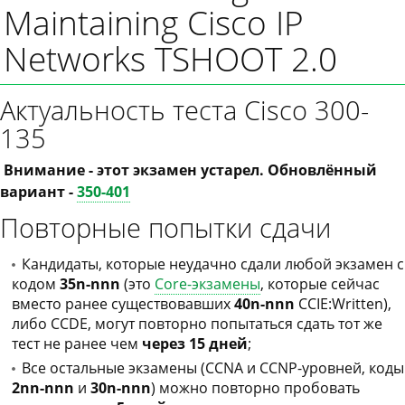
Maintaining Cisco IP
Networks TSHOOT 2.0
Актуальность теста Cisco 300-
135
Внимание - этот экзамен устарел. Обновлённый
вариант -
350-401
Повторные попытки сдачи
Кандидаты, которые неудачно сдали любой экзамен с
кодом
35n-nnn
(это
Core-экзамены
, которые сейчас
вместо ранее существовавших
40n-nnn
CCIE:Written),
либо CCDE, могут повторно попытаться сдать тот же
тест не ранее чем
через 15 дней
;
Все остальные экзамены (CCNA и CCNP-уровней, коды
2nn-nnn
и
30n-nnn
) можно повторно пробовать