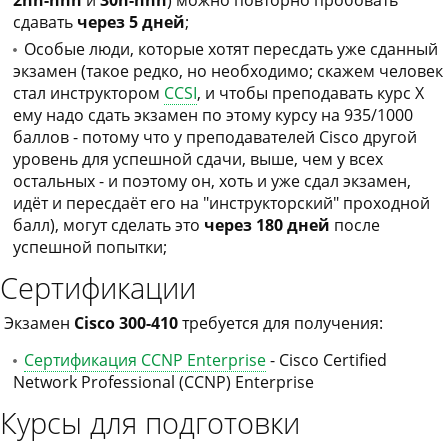
2nn-nnn
и
30n-nnn
) можно повторно пробовать
сдавать
через 5 дней
;
Особые люди, которые хотят пересдать уже сданный
экзамен (такое редко, но необходимо; скажем человек
стал инструктором
CCSI
, и чтобы преподавать курс X
ему надо сдать экзамен по этому курсу на 935/1000
баллов - потому что у преподавателей Cisco другой
уровень для успешной сдачи, выше, чем у всех
остальных - и поэтому он, хоть и уже сдал экзамен,
идёт и пересдаёт его на "инструкторский" проходной
балл), могут сделать это
через 180 дней
после
успешной попытки;
Сертификации
Экзамен
Cisco 300-410
требуется для получения:
Сертификация CCNP Enterprise
- Cisco Certified
Network Professional (CCNP) Enterprise
Курсы для подготовки