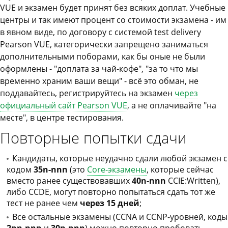
VUE и экзамен будет принят без всяких доплат. Учебные
центры и так имеют процент со стоимости экзамена - им
в явном виде, по договору с системой test delivery
Pearson VUE, категорически запрещено заниматься
дополнительными поборами, как бы оные не были
оформлены - "доплата за чай-кофе", "за то что мы
временно храним ваши вещи" - всё это обман, не
поддавайтесь, регистрируйтесь на экзамен
через
официальный сайт Pearson VUE
, а не оплачивайте "на
месте", в центре тестирования.
Повторные попытки сдачи
Кандидаты, которые неудачно сдали любой экзамен с
кодом
35n-nnn
(это
Core-экзамены
, которые сейчас
вместо ранее существовавших
40n-nnn
CCIE:Written),
либо CCDE, могут повторно попытаться сдать тот же
тест не ранее чем
через 15 дней
;
Все остальные экзамены (CCNA и CCNP-уровней, коды