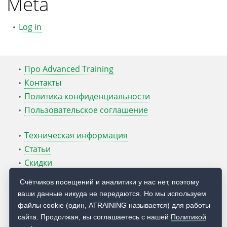
Meta
Log in
Про Advanced Training
Контакты
Политика конфиденциальности
Пользовательское соглашение
Техническая информация
Статьи
Скидки
ATcmd для Windows Server
Счётчиков посещений и аналитики у нас нет, поэтому
ваши данные никуда не передаются. Но мы используем
Блог Руслана Карманова
файлы cookie (один, ATRAINING называется) для работы
сайта. Продолжая, вы соглашаетесь с нашей
Политикой
© 2009 — 2026
Учебный центр
Advanced Training