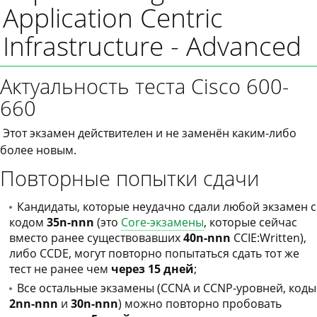
Application Centric
Infrastructure - Advanced
Актуальность теста Cisco 600-
660
Этот экзамен действителен и не заменён каким-либо
более новым.
Повторные попытки сдачи
Кандидаты, которые неудачно сдали любой экзамен с
кодом
35n-nnn
(это
Core-экзамены
, которые сейчас
вместо ранее существовавших
40n-nnn
CCIE:Written),
либо CCDE, могут повторно попытаться сдать тот же
тест не ранее чем
через 15 дней
;
Все остальные экзамены (CCNA и CCNP-уровней, коды
2nn-nnn
и
30n-nnn
) можно повторно пробовать