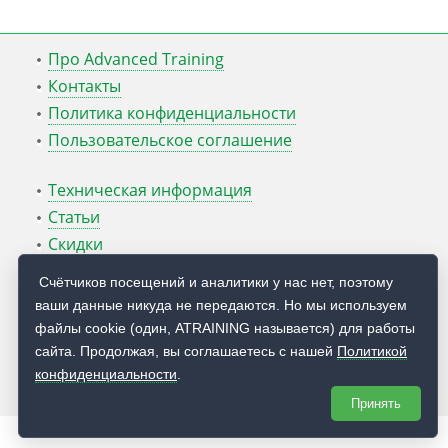
Про Advanced Training
Контакты
Политика конфиденциальности
Пользовательское соглашение
Техническая информация
Статьи
Скидки
ATcmd для Windows Server
Счётчиков посещений и аналитики у нас нет, поэтому
ваши данные никуда не передаются. Но мы используем
Блог Руслана Карманова
файлы cookie (один, ATRAINING называется) для работы
сайта. Продолжая, вы соглашаетесь с нашей
Политикой
© 2009 — 2026
Учебный центр
Advanced Training
конфиденциальности
.
Принять