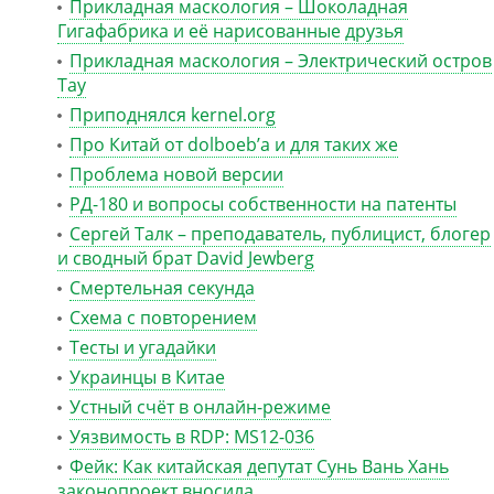
Прикладная маскология – Шоколадная
Гигафабрика и её нарисованные друзья
Прикладная маскология – Электрический остров
Тау
Приподнялся kernel.org
Про Китай от dolboeb’а и для таких же
Проблема новой версии
РД-180 и вопросы собственности на патенты
Сергей Талк – преподаватель, публицист, блогер
и сводный брат David Jewberg
Смертельная секунда
Схема с повторением
Тесты и угадайки
Украинцы в Китае
Устный счёт в онлайн-режиме
Уязвимость в RDP: MS12-036
Фейк: Как китайская депутат Сунь Вань Хань
законопроект вносила