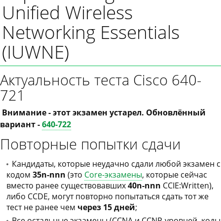
Unified Wireless
Networking Essentials
(IUWNE)
Актуальность теста Cisco 640-
721
Внимание - этот экзамен устарел. Обновлённый
вариант -
640-722
Повторные попытки сдачи
Кандидаты, которые неудачно сдали любой экзамен с
кодом
35n-nnn
(это
Core-экзамены
, которые сейчас
вместо ранее существовавших
40n-nnn
CCIE:Written),
либо CCDE, могут повторно попытаться сдать тот же
тест не ранее чем
через 15 дней
;
Все остальные экзамены (CCNA и CCNP-уровней, коды