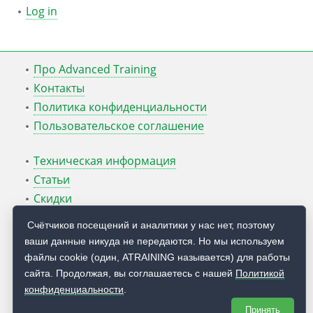
Log in
Про Advanced Training
Контакты
Политика конфиденциальности
Пользовательское соглашение
Техническая информация
Статьи
Скидки
ATcmd для Windows Server
Счётчиков посещений и аналитики у нас нет, поэтому
ваши данные никуда не передаются. Но мы используем
Блог Руслана Карманова
файлы cookie (один, ATRAINING называется) для работы
сайта. Продолжая, вы соглашаетесь с нашей
Политикой
© 2009 — 2026
Учебный центр
Advanced Training
конфиденциальности
.
Принять