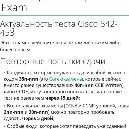
Exam
Актуальность теста Cisco 642-
453
Этот экзамен действителен и не заменён каким-либо
более новым.
Повторные попытки сдачи
Кандидаты, которые неудачно сдали любой экзамен с
кодом
35n-nnn
(это
Core-экзамены
, которые сейчас
вместо ранее существовавших
40n-nnn
CCIE:Written),
либо CCDE, могут повторно попытаться сдать тот же
тест не ранее чем
через 15 дней
;
Все остальные экзамены (CCNA и CCNP-уровней, коды
2nn-nnn
и
30n-nnn
) можно повторно пробовать
сдавать
через 5 дней
;
Особые люди, которые хотят пересдать уже сданный