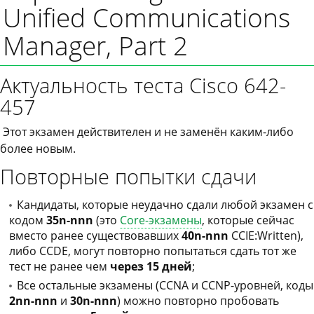
Unified Communications
Manager, Part 2
Актуальность теста Cisco 642-
457
Этот экзамен действителен и не заменён каким-либо
более новым.
Повторные попытки сдачи
Кандидаты, которые неудачно сдали любой экзамен с
кодом
35n-nnn
(это
Core-экзамены
, которые сейчас
вместо ранее существовавших
40n-nnn
CCIE:Written),
либо CCDE, могут повторно попытаться сдать тот же
тест не ранее чем
через 15 дней
;
Все остальные экзамены (CCNA и CCNP-уровней, коды
2nn-nnn
и
30n-nnn
) можно повторно пробовать