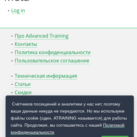
Log in
Про Advanced Training
Контакты
Политика конфиденциальности
Пользовательское соглашение
Техническая информация
Статьи
Скидки
ATcmd для Windows Server
Счётчиков посещений и аналитики у нас нет, поэтому
ваши данные никуда не передаются. Но мы используем
Блог Руслана Карманова
файлы cookie (один, ATRAINING называется) для работы
сайта. Продолжая, вы соглашаетесь с нашей
Политикой
© 2009 — 2026
Учебный центр
Advanced Training
конфиденциальности
.