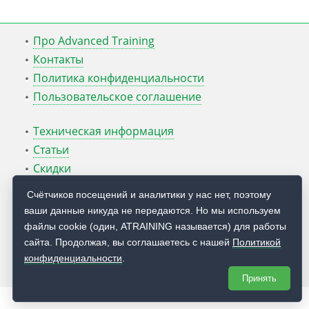
Про Advanced Training
Контакты
Политика конфиденциальности
Пользовательское соглашение
Техническая информация
Статьи
Скидки
ATcmd для Windows Server
Счётчиков посещений и аналитики у нас нет, поэтому
ваши данные никуда не передаются. Но мы используем
Блог Руслана Карманова
файлы cookie (один, ATRAINING называется) для работы
сайта. Продолжая, вы соглашаетесь с нашей
Политикой
© 2009 — 2026
Учебный центр
Advanced Training
конфиденциальности
.
Принять