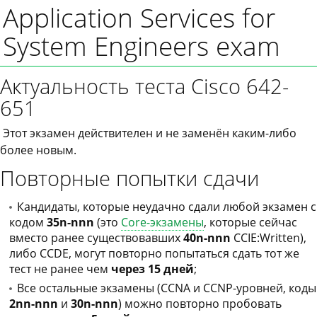
Application Services for
System Engineers exam
Актуальность теста Cisco 642-
651
Этот экзамен действителен и не заменён каким-либо
более новым.
Повторные попытки сдачи
Кандидаты, которые неудачно сдали любой экзамен с
кодом
35n-nnn
(это
Core-экзамены
, которые сейчас
вместо ранее существовавших
40n-nnn
CCIE:Written),
либо CCDE, могут повторно попытаться сдать тот же
тест не ранее чем
через 15 дней
;
Все остальные экзамены (CCNA и CCNP-уровней, коды
2nn-nnn
и
30n-nnn
) можно повторно пробовать