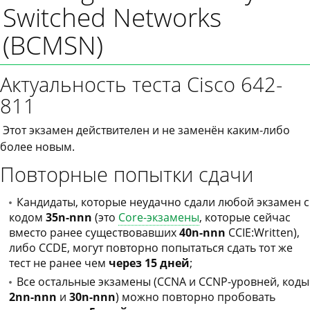
Switched Networks
(BCMSN)
Актуальность теста Cisco 642-
811
Этот экзамен действителен и не заменён каким-либо
более новым.
Повторные попытки сдачи
Кандидаты, которые неудачно сдали любой экзамен с
кодом
35n-nnn
(это
Core-экзамены
, которые сейчас
вместо ранее существовавших
40n-nnn
CCIE:Written),
либо CCDE, могут повторно попытаться сдать тот же
тест не ранее чем
через 15 дней
;
Все остальные экзамены (CCNA и CCNP-уровней, коды
2nn-nnn
и
30n-nnn
) можно повторно пробовать