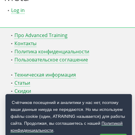
Log in
Про Advanced Training
Контакты
Политика конфиденциальности
Пользовательское соглашение
Техническая информация
Статьи
Скидки
ATcmd для Windows Server
Счётчиков посещений и аналитики у нас нет, поэтому
ваши данные никуда не передаются. Но мы используем
Блог Руслана Карманова
файлы cookie (один, ATRAINING называется) для работы
сайта. Продолжая, вы соглашаетесь с нашей
Политикой
© 2009 — 2026
Учебный центр
Advanced Training
конфиденциальности
.