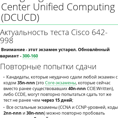
Center Unified Computing
(DCUCD)
Актуальность теста Cisco 642-
998
Внимание - этот экзамен устарел. Обновлённый
вариант -
300-160
Повторные попытки сдачи
Кандидаты, которые неудачно сдали любой экзамен с
кодом
35n-nnn
(это
Core-экзамены
, которые сейчас
вместо ранее существовавших
40n-nnn
CCIE:Written),
либо CCDE, могут повторно попытаться сдать тот же
тест не ранее чем
через 15 дней
;
Все остальные экзамены (CCNA и CCNP-уровней, коды
2nn-nnn
и
30n-nnn
) можно повторно пробовать