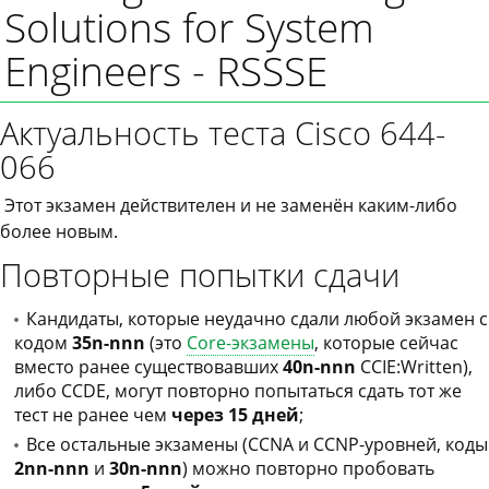
Solutions for System
Engineers - RSSSE
Актуальность теста Cisco 644-
066
Этот экзамен действителен и не заменён каким-либо
более новым.
Повторные попытки сдачи
Кандидаты, которые неудачно сдали любой экзамен с
кодом
35n-nnn
(это
Core-экзамены
, которые сейчас
вместо ранее существовавших
40n-nnn
CCIE:Written),
либо CCDE, могут повторно попытаться сдать тот же
тест не ранее чем
через 15 дней
;
Все остальные экзамены (CCNA и CCNP-уровней, коды
2nn-nnn
и
30n-nnn
) можно повторно пробовать