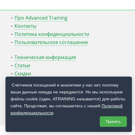
Про Advanced Training
Контакты
Политика конфиденциальности
Пользовательское соглашение
Техническая информация
Статьи
Скидки
ATcmd для Windows Server
Счётчиков посещений и аналитики у нас нет, поэтому
ваши данные никуда не передаются. Но мы используем
Блог Руслана Карманова
файлы cookie (один, ATRAINING называется) для работы
сайта. Продолжая, вы соглашаетесь с нашей
Политикой
© 2009 — 2026
Учебный центр
Advanced Training
конфиденциальности
.
Принять