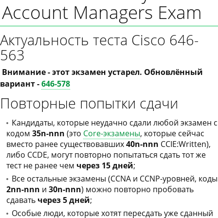
Account Managers Exam
Актуальность теста Cisco 646-
563
Внимание - этот экзамен устарел. Обновлённый
вариант -
646-578
Повторные попытки сдачи
Кандидаты, которые неудачно сдали любой экзамен с
кодом
35n-nnn
(это
Core-экзамены
, которые сейчас
вместо ранее существовавших
40n-nnn
CCIE:Written),
либо CCDE, могут повторно попытаться сдать тот же
тест не ранее чем
через 15 дней
;
Все остальные экзамены (CCNA и CCNP-уровней, коды
2nn-nnn
и
30n-nnn
) можно повторно пробовать
сдавать
через 5 дней
;
Особые люди, которые хотят пересдать уже сданный