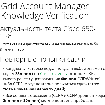
Grid Account Manager
Knowledge Verification
Актуальность теста Cisco 650-
128
Этот экзамен действителен и не заменён каким-либо
более новым.
Повторные попытки сдачи
Кандидаты, которые неудачно сдали любой экзамен с
кодом
35n-nnn
(это
Core-экзамены
, которые сейчас
вместо ранее существовавших
40n-nnn
CCIE:Written),
либо CCDE, могут повторно попытаться сдать тот же
тест не ранее чем
через 15 дней
;
Все остальные экзамены (CCNA и CCNP-уровней, коды
2nn-nnn
и
30n-nnn
) можно повторно пробовать