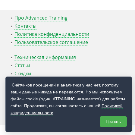
Про Advanced Training
Контакты
Политика конфиденциальности
Пользовательское соглашение
Техническая информация
Статьи
Скидки
ATcmd для Windows Server
Счётчиков посещений и аналитики у нас нет, поэтому
ваши данные никуда не передаются. Но мы используем
Блог Руслана Карманова
файлы cookie (один, ATRAINING называется) для работы
сайта. Продолжая, вы соглашаетесь с нашей
Политикой
© 2009 — 2026
Учебный центр
Advanced Training
конфиденциальности
.
Принять