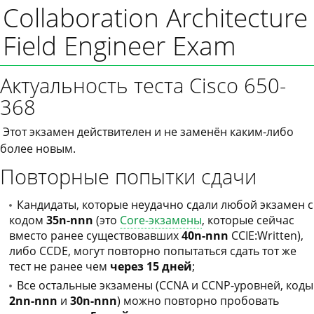
Collaboration Architecture
Field Engineer Exam
Актуальность теста Cisco 650-
368
Этот экзамен действителен и не заменён каким-либо
более новым.
Повторные попытки сдачи
Кандидаты, которые неудачно сдали любой экзамен с
кодом
35n-nnn
(это
Core-экзамены
, которые сейчас
вместо ранее существовавших
40n-nnn
CCIE:Written),
либо CCDE, могут повторно попытаться сдать тот же
тест не ранее чем
через 15 дней
;
Все остальные экзамены (CCNA и CCNP-уровней, коды
2nn-nnn
и
30n-nnn
) можно повторно пробовать