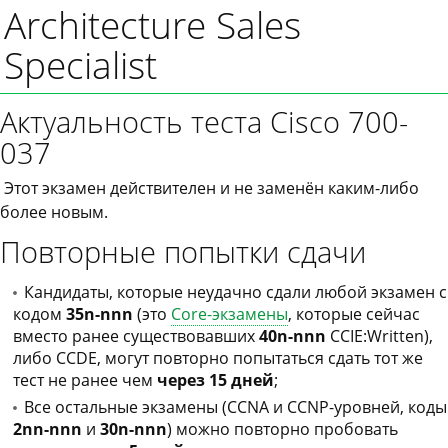
Architecture Sales
Specialist
Актуальность теста Cisco 700-
037
Этот экзамен действителен и не заменён каким-либо
более новым.
Повторные попытки сдачи
Кандидаты, которые неудачно сдали любой экзамен с
кодом
35n-nnn
(это
Core-экзамены
, которые сейчас
вместо ранее существовавших
40n-nnn
CCIE:Written),
либо CCDE, могут повторно попытаться сдать тот же
тест не ранее чем
через 15 дней
;
Все остальные экзамены (CCNA и CCNP-уровней, коды
2nn-nnn
и
30n-nnn
) можно повторно пробовать