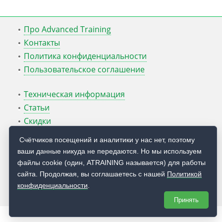
Про Advanced Training
Контакты
Политика конфиденциальности
Пользовательское соглашение
Техническая информация
Статьи
Скидки
ATcmd для Windows Server
Счётчиков посещений и аналитики у нас нет, поэтому
ваши данные никуда не передаются. Но мы используем
Блог Руслана Карманова
файлы cookie (один, ATRAINING называется) для работы
сайта. Продолжая, вы соглашаетесь с нашей
Политикой
© 2009 — 2026
Учебный центр
Advanced Training
конфиденциальности
.
Принять