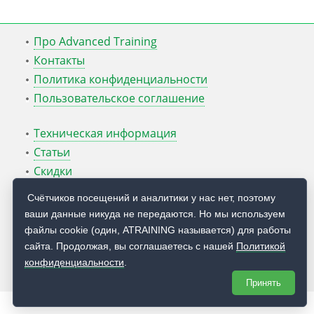
Про Advanced Training
Контакты
Политика конфиденциальности
Пользовательское соглашение
Техническая информация
Статьи
Скидки
ATcmd для Windows Server
Счётчиков посещений и аналитики у нас нет, поэтому
ваши данные никуда не передаются. Но мы используем
Блог Руслана Карманова
файлы cookie (один, ATRAINING называется) для работы
сайта. Продолжая, вы соглашаетесь с нашей
Политикой
© 2009 — 2026
Учебный центр
Advanced Training
конфиденциальности
.
Принять