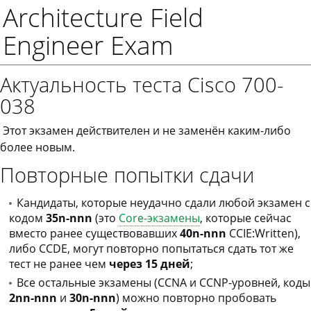
Architecture Field
Engineer Exam
Актуальность теста Cisco 700-
038
Этот экзамен действителен и не заменён каким-либо
более новым.
Повторные попытки сдачи
Кандидаты, которые неудачно сдали любой экзамен с
кодом
35n-nnn
(это
Core-экзамены
, которые сейчас
вместо ранее существовавших
40n-nnn
CCIE:Written),
либо CCDE, могут повторно попытаться сдать тот же
тест не ранее чем
через 15 дней
;
Все остальные экзамены (CCNA и CCNP-уровней, коды
2nn-nnn
и
30n-nnn
) можно повторно пробовать